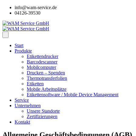
info@wam-service.de
04126-39530
Start
Produkte
Etikettendrucker
Barcodescanner
Mobilcomputer
Drucken – Spenden
Thermotransferfolien
Etiketten
Mobile Arbeitsplätze
Etikettensoftware / Mobile Device Management
Service
Unternehmen
Unsere Standorte
Zertifizierungen
Kontakt
Allgemeine Geschäftsbedingungen (AGB)