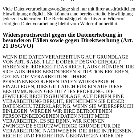
Viele Datenverarbeitungsvorgänge sind nur mit Ihrer ausdrücklichen
Einwilligung möglich. Sie können eine bereits erteilte Einwilligung
jederzeit widerrufen. Die Rechtmäßigkeit der bis zum Widerruf
erfolgten Datenverarbeitung bleibt vom Widerruf unberührt.
Widerspruchsrecht gegen die Datenerhebung in
besonderen Fällen sowie gegen Direktwerbung (Art.
21 DSGVO)
WENN DIE DATENVERARBEITUNG AUF GRUNDLAGE
VON ART. 6 ABS. 1 LIT. E ODER F DSGVO ERFOLGT,
HABEN SIE JEDERZEIT DAS RECHT, AUS GRÜNDEN, DIE
SICH AUS IHRER BESONDEREN SITUATION ERGEBEN,
GEGEN DIE VERARBEITUNG IHRER
PERSONENBEZOGENEN DATEN WIDERSPRUCH
EINZULEGEN; DIES GILT AUCH FÜR EIN AUF DIESE
BESTIMMUNGEN GESTÜTZTES PROFILING. DIE
JEWEILIGE RECHTSGRUNDLAGE, AUF DENEN EINE
VERARBEITUNG BERUHT, ENTNEHMEN SIE DIESER
DATENSCHUTZERKLÄRUNG. WENN SIE WIDERSPRUCH
EINLEGEN, WERDEN WIR IHRE BETROFFENEN
PERSONENBEZOGENEN DATEN NICHT MEHR
VERARBEITEN, ES SEI DENN, WIR KÖNNEN
ZWINGENDE SCHUTZWÜRDIGE GRÜNDE FÜR DIE
VERARBEITUNG NACHWEISEN, DIE IHRE INTERESSEN,
RECHTE UND FREIHEITEN ÜBERWIEGEN ODER DIE