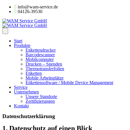
info@wam-service.de
04126-39530
Start
Produkte
Etikettendrucker
Barcodescanner
Mobilcomputer
Drucken – Spenden
Thermotransferfolien
Etiketten
Mobile Arbeitsplätze
Etikettensoftware / Mobile Device Management
Service
Unternehmen
Unsere Standorte
Zertifizierungen
Kontakt
Datenschutz­erklärung
1. Datenschutz auf einen Blick