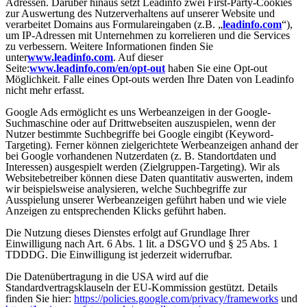
Adressen. Darüber hinaus setzt Leadinfo zwei First-Party-Cookies
zur Auswertung des Nutzerverhaltens auf unserer Website und
verarbeitet Domains aus Formulareingaben (z.B. „
leadinfo.com
“),
um IP-Adressen mit Unternehmen zu korrelieren und die Services
zu verbessern. Weitere Informationen finden Sie
unter
www.leadinfo.com
. Auf dieser
Seite:
www.leadinfo.com/en/opt-out
haben Sie eine Opt-out
Möglichkeit. Falle eines Opt-outs werden Ihre Daten von Leadinfo
nicht mehr erfasst.
Google Ads ermöglicht es uns Werbeanzeigen in der Google-
Suchmaschine oder auf Drittwebseiten auszuspielen, wenn der
Nutzer bestimmte Suchbegriffe bei Google eingibt (Keyword-
Targeting). Ferner können zielgerichtete Werbeanzeigen anhand der
bei Google vorhandenen Nutzerdaten (z. B. Standortdaten und
Interessen) ausgespielt werden (Zielgruppen-Targeting). Wir als
Websitebetreiber können diese Daten quantitativ auswerten, indem
wir beispielsweise analysieren, welche Suchbegriffe zur
Ausspielung unserer Werbeanzeigen geführt haben und wie viele
Anzeigen zu entsprechenden Klicks geführt haben.
Die Nutzung dieses Dienstes erfolgt auf Grundlage Ihrer
Einwilligung nach Art. 6 Abs. 1 lit. a DSGVO und § 25 Abs. 1
TDDDG. Die Einwilligung ist jederzeit widerrufbar.
Die Datenübertragung in die USA wird auf die
Standardvertragsklauseln der EU-Kommission gestützt. Details
finden Sie hier:
https://policies.google.com/privacy/frameworks
und