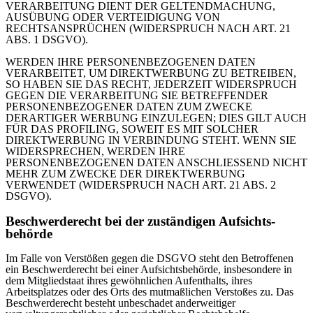
VERARBEITUNG DIENT DER GELTENDMACHUNG,
AUSÜBUNG ODER VERTEIDIGUNG VON
RECHTSANSPRÜCHEN (WIDERSPRUCH NACH ART. 21
ABS. 1 DSGVO).
WERDEN IHRE PERSONENBEZOGENEN DATEN
VERARBEITET, UM DIREKTWERBUNG ZU BETREIBEN,
SO HABEN SIE DAS RECHT, JEDERZEIT WIDERSPRUCH
GEGEN DIE VERARBEITUNG SIE BETREFFENDER
PERSONENBEZOGENER DATEN ZUM ZWECKE
DERARTIGER WERBUNG EINZULEGEN; DIES GILT AUCH
FÜR DAS PROFILING, SOWEIT ES MIT SOLCHER
DIREKTWERBUNG IN VERBINDUNG STEHT. WENN SIE
WIDERSPRECHEN, WERDEN IHRE
PERSONENBEZOGENEN DATEN ANSCHLIESSEND NICHT
MEHR ZUM ZWECKE DER DIREKTWERBUNG
VERWENDET (WIDERSPRUCH NACH ART. 21 ABS. 2
DSGVO).
Beschwerde­recht bei der zuständigen Aufsichts­
behörde
Im Falle von Verstößen gegen die DSGVO steht den Betroffenen
ein Beschwerderecht bei einer Aufsichtsbehörde, insbesondere in
dem Mitgliedstaat ihres gewöhnlichen Aufenthalts, ihres
Arbeitsplatzes oder des Orts des mutmaßlichen Verstoßes zu. Das
Beschwerderecht besteht unbeschadet anderweitiger