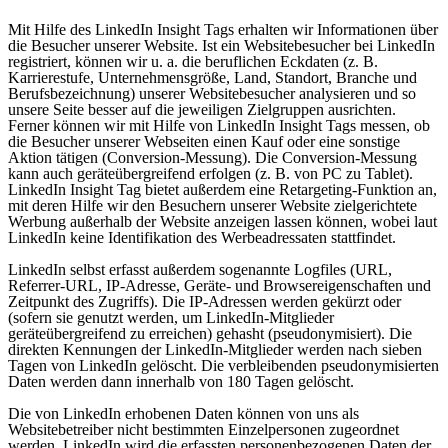
Mit Hilfe des LinkedIn Insight Tags erhalten wir Informationen über
die Besucher unserer Website. Ist ein Websitebesucher bei LinkedIn
registriert, können wir u. a. die beruflichen Eckdaten (z. B.
Karrierestufe, Unternehmensgröße, Land, Standort, Branche und
Berufsbezeichnung) unserer Websitebesucher analysieren und so
unsere Seite besser auf die jeweiligen Zielgruppen ausrichten.
Ferner können wir mit Hilfe von LinkedIn Insight Tags messen, ob
die Besucher unserer Webseiten einen Kauf oder eine sonstige
Aktion tätigen (Conversion-Messung). Die Conversion-Messung
kann auch geräteübergreifend erfolgen (z. B. von PC zu Tablet).
LinkedIn Insight Tag bietet außerdem eine Retargeting-Funktion an,
mit deren Hilfe wir den Besuchern unserer Website zielgerichtete
Werbung außerhalb der Website anzeigen lassen können, wobei laut
LinkedIn keine Identifikation des Werbeadressaten stattfindet.
LinkedIn selbst erfasst außerdem sogenannte Logfiles (URL,
Referrer-URL, IP-Adresse, Geräte- und Browsereigenschaften und
Zeitpunkt des Zugriffs). Die IP-Adressen werden gekürzt oder
(sofern sie genutzt werden, um LinkedIn-Mitglieder
geräteübergreifend zu erreichen) gehasht (pseudonymisiert). Die
direkten Kennungen der LinkedIn-Mitglieder werden nach sieben
Tagen von LinkedIn gelöscht. Die verbleibenden pseudonymisierten
Daten werden dann innerhalb von 180 Tagen gelöscht.
Die von LinkedIn erhobenen Daten können von uns als
Websitebetreiber nicht bestimmten Einzelpersonen zugeordnet
werden. LinkedIn wird die erfassten personenbezogenen Daten der