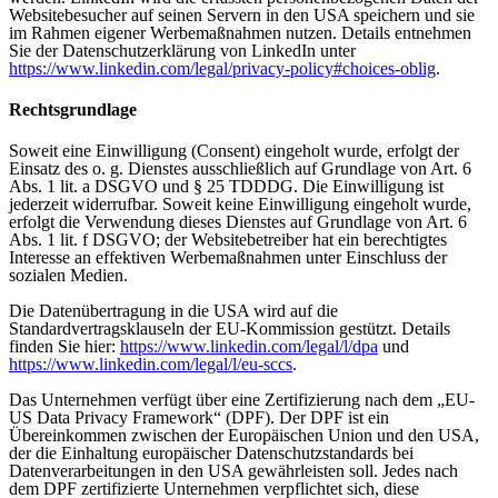
Websitebesucher auf seinen Servern in den USA speichern und sie
im Rahmen eigener Werbemaßnahmen nutzen. Details entnehmen
Sie der Datenschutzerklärung von LinkedIn unter
https://www.linkedin.com/legal/privacy-policy#choices-oblig
.
Rechtsgrundlage
Soweit eine Einwilligung (Consent) eingeholt wurde, erfolgt der
Einsatz des o. g. Dienstes ausschließlich auf Grundlage von Art. 6
Abs. 1 lit. a DSGVO und § 25 TDDDG. Die Einwilligung ist
jederzeit widerrufbar. Soweit keine Einwilligung eingeholt wurde,
erfolgt die Verwendung dieses Dienstes auf Grundlage von Art. 6
Abs. 1 lit. f DSGVO; der Websitebetreiber hat ein berechtigtes
Interesse an effektiven Werbemaßnahmen unter Einschluss der
sozialen Medien.
Die Datenübertragung in die USA wird auf die
Standardvertragsklauseln der EU-Kommission gestützt. Details
finden Sie hier:
https://www.linkedin.com/legal/l/dpa
und
https://www.linkedin.com/legal/l/eu-sccs
.
Das Unternehmen verfügt über eine Zertifizierung nach dem „EU-
US Data Privacy Framework“ (DPF). Der DPF ist ein
Übereinkommen zwischen der Europäischen Union und den USA,
der die Einhaltung europäischer Datenschutzstandards bei
Datenverarbeitungen in den USA gewährleisten soll. Jedes nach
dem DPF zertifizierte Unternehmen verpflichtet sich, diese