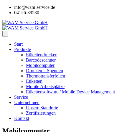
info@wam-service.de
04126-39530
Start
Produkte
Etikettendrucker
Barcodescanner
Mobilcomputer
Drucken – Spenden
Thermotransferfolien
Etiketten
Mobile Arbeitsplätze
Etikettensoftware / Mobile Device Management
Service
Unternehmen
Unsere Standorte
Zertifizierungen
Kontakt
Mobilcomputer