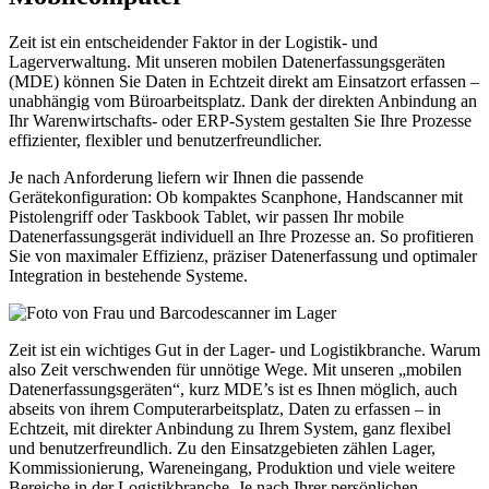
Zeit ist ein entscheidender Faktor in der
Logistik- und
Lagerverwaltung
. Mit unseren
mobilen Datenerfassungsgeräten
(MDE)
können Sie
Daten in Echtzeit
direkt am Einsatzort erfassen –
unabhängig vom Büroarbeitsplatz. Dank der
direkten Anbindung an
Ihr Warenwirtschafts- oder ERP-System
gestalten Sie Ihre Prozesse
effizienter, flexibler und benutzerfreundlicher.
Je nach Anforderung liefern wir Ihnen die passende
Gerätekonfiguration
: Ob
kompaktes Scanphone
,
Handscanner mit
Pistolengriff
oder
Taskbook Tablet
, wir passen Ihr
mobile
Datenerfassungsgerät
individuell an Ihre Prozesse an. So profitieren
Sie von maximaler Effizienz, präziser Datenerfassung und optimaler
Integration in bestehende Systeme.
Zeit ist ein wichtiges Gut in der Lager- und Logistikbranche. Warum
also Zeit verschwenden für unnötige Wege. Mit unseren „mobilen
Datenerfassungsgeräten“, kurz MDE’s ist es Ihnen möglich, auch
abseits von ihrem Computerarbeitsplatz, Daten zu erfassen – in
Echtzeit, mit direkter Anbindung zu Ihrem System, ganz flexibel
und benutzerfreundlich. Zu den Einsatzgebieten zählen Lager,
Kommissionierung, Wareneingang, Produktion und viele weitere
Bereiche in der Logistikbranche. Je nach Ihrer persönlichen